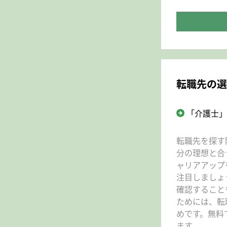
転職先の選
「介護士」
転職先を探す
分の理想と合
ャリアアップ
注目しましょ
確認すること
ためには、転
めです。無料
ます。